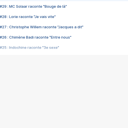
#29 : MC Solaar raconte "Bouge de là"
28 : Lorie raconte "Je vais vite"
#27 : Christophe Willem raconte "Jacques a dit"
#26 : Chimène Badi raconte "Entre nous"
#25 : Indochine raconte "3e sexe"
#24 : Zaho raconte "C'est chelou"
#23 : Patrick Bruel raconte "Au café des délices"
#22 : Kyo raconte "Le chemin"
#21 : Nolwenn Leroy raconte "Cassé"
#20 : Patrick Hernandez raconte "Born to be alive"
#19 : Lorie raconte "Près de moi"
#18 : Michael Jones raconte "A nos actes manqués" (avec Jean-Jacque