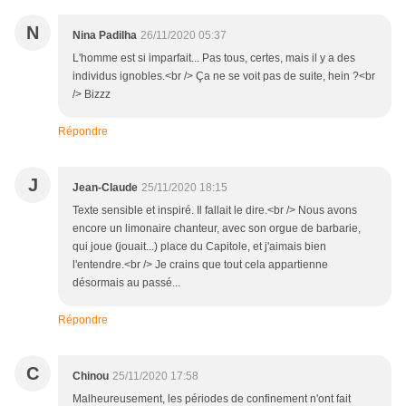
N
Nina Padilha
26/11/2020 05:37
L'homme est si imparfait... Pas tous, certes, mais il y a des
individus ignobles.<br /> Ça ne se voit pas de suite, hein ?<br
/> Bizzz
Répondre
J
Jean-Claude
25/11/2020 18:15
Texte sensible et inspiré. Il fallait le dire.<br /> Nous avons
encore un limonaire chanteur, avec son orgue de barbarie,
qui joue (jouait...) place du Capitole, et j'aimais bien
l'entendre.<br /> Je crains que tout cela appartienne
désormais au passé...
Répondre
C
Chinou
25/11/2020 17:58
Malheureusement, les périodes de confinement n'ont fait