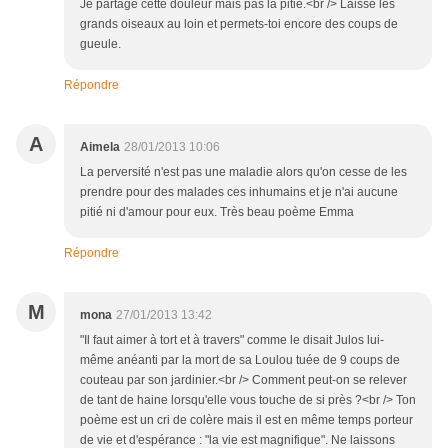
Je partage cette douleur mais pas la pitié.<br /> Laisse les
grands oiseaux au loin et permets-toi encore des coups de
gueule.
Répondre
A
Aimela
28/01/2013 10:06
La perversité n'est pas une maladie alors qu'on cesse de les
prendre pour des malades ces inhumains et je n'ai aucune
pitié ni d'amour pour eux. Très beau poème Emma
Répondre
M
mona
27/01/2013 13:42
"Il faut aimer à tort et à travers" comme le disait Julos lui-
même anéanti par la mort de sa Loulou tuée de 9 coups de
couteau par son jardinier.<br /> Comment peut-on se relever
de tant de haine lorsqu'elle vous touche de si près ?<br /> Ton
poème est un cri de colère mais il est en même temps porteur
de vie et d'espérance : "la vie est magnifique". Ne laissons