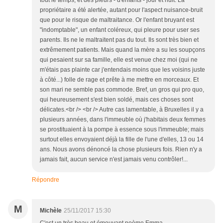
tout le temps, et des pleurs - d'enfants - jour et nuit. La
propriétaire a été alertée, autant pour l'aspect nuisance-bruit
que pour le risque de maltraitance. Or l'enfant bruyant est
"indomptable", un enfant coléreux, qui pleure pour user ses
parents. Ils ne le maltraitent pas du tout. Ils sont très bien et
extrêmement patients. Mais quand la mère a su les soupçons
qui pesaient sur sa famille, elle est venue chez moi (qui ne
m'étais pas plainte car j'entendais moins que les voisins juste
à côté...) folle de rage et prête à me mettre en morceaux. Et
son mari ne semble pas commode. Bref, un gros qui pro quo,
qui heureusement s'est bien soldé, mais ces choses sont
délicates.<br /> <br /> Autre cas lamentable, à Bruxelles il y a
plusieurs années, dans l'immeuble où j'habitais deux femmes
se prostituaient à la pompe à essence sous l'immeuble; mais
surtout elles envoyaient déjà la fille de l'une d'elles, 13 ou 14
ans. Nous avons dénoncé la chose plusieurs fois. Rien n'y a
jamais fait, aucun service n'est jamais venu contrôler!...
Répondre
M
Michèle
25/11/2017 15:30