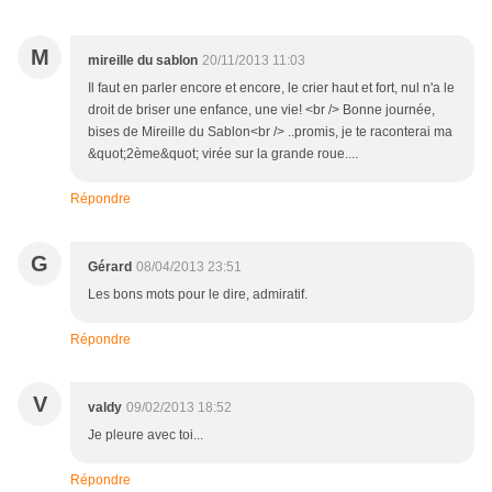
M
mireille du sablon
20/11/2013 11:03
Il faut en parler encore et encore, le crier haut et fort, nul n'a le
droit de briser une enfance, une vie! <br /> Bonne journée,
bises de Mireille du Sablon<br /> ..promis, je te raconterai ma
&quot;2ème&quot; virée sur la grande roue....
Répondre
G
Gérard
08/04/2013 23:51
Les bons mots pour le dire, admiratif.
Répondre
V
valdy
09/02/2013 18:52
Je pleure avec toi...
Répondre