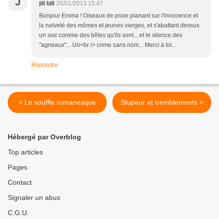
J
jill bill
26/01/2013 15:47
Bonjour Emma ! Oiseaux de proie planant sur l'innocence et
la naïveté des mômes et jeunes vierges, et s'abattant dessus
un soir comme des bêtes qu'ils sont... et le silence des
"agneaux"... Un<br /> crime sans nom... Merci à toi...
Répondre
< Le souffle romanesque
Stupeur et tremblements >
Hébergé par Overblog
Top articles
Pages
Contact
Signaler un abus
C.G.U.