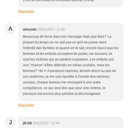
C'est un très beau et émouvant poème Emma.
Répondre
A
almanito
25/11/2017 11:56
Beaucoup de force dans ton message mais que faire? La
plupart du temps on ne sait pas ce qu'il se passe dans
l'intimité des familles et quand on le sait, encore faut-il que les
femmes et les enfants acceptent de parler, car souvent, ce
sont les victimes qui se sentent coupables. Les enfants ont
une "chance" d'être détectés en milieu scolaire, mais les
femmes? <br /> A plusieurs reprises, témoin direct ou pas de
ces violences, je me suis heurtée à l'inertie des services
sociaux, chaque bureau me renvoyant à une autre
compétence, ce qui veut dire que pour une victime, le
parcours est encore plus pénible et décourageant.
Répondre
J
jill bill
25/11/2017 11:44