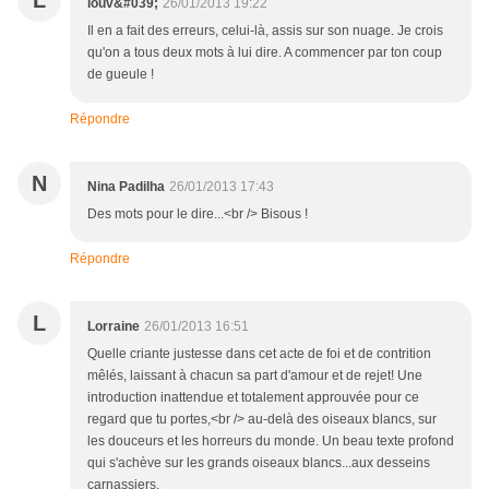
L
louv&#039;
26/01/2013 19:22
Il en a fait des erreurs, celui-là, assis sur son nuage. Je crois
qu'on a tous deux mots à lui dire. A commencer par ton coup
de gueule !
Répondre
N
Nina Padilha
26/01/2013 17:43
Des mots pour le dire...<br /> Bisous !
Répondre
L
Lorraine
26/01/2013 16:51
Quelle criante justesse dans cet acte de foi et de contrition
mêlés, laissant à chacun sa part d'amour et de rejet! Une
introduction inattendue et totalement approuvée pour ce
regard que tu portes,<br /> au-delà des oiseaux blancs, sur
les douceurs et les horreurs du monde. Un beau texte profond
qui s'achève sur les grands oiseaux blancs...aux desseins
carnassiers.