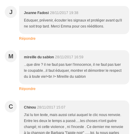
J
Jeanne Fadosi
28/11/2017 19:38
Eduquer, prévenir, écouter les signaux et protéger avant qu'il
ne soit trop tard. Merci Emma pour ces rééditions.
Répondre
M
mireille du sablon
28/11/2017 16:59
...que dire ? il ne faut pas tuer l'innocence, il ne faut pas tuer
le coupable...il faut éduquer, montrer et démontrer le respect
du à toute vie!<br /> Mireille du sablon
Répondre
C
Chinou
28/11/2017 15:07
J'ai lu ton texte, mais aussi celui auquel le clic nous renvoie.
Entre les deux le temps a passé.....les choses n'ont guère
changé; ni cette violence , ni l'inceste . Ce dernier me renvoie
à la chanson de Barbara "l'aigle noir" ......toi, tu nous parles