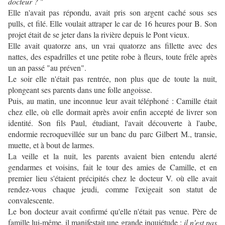
docteur ?
"
Elle n'avait pas répondu, avait pris son argent caché sous ses
pulls, et filé. Elle voulait attraper le car de 16 heures pour B. Son
projet était de se jeter dans la rivière depuis le Pont vieux.
Elle avait quatorze ans, un vrai quatorze ans fillette avec des
nattes, des espadrilles et une petite robe à fleurs, toute frêle après
un an passé "au préven".
Le soir elle n'était pas rentrée, non plus que de toute la nuit,
plongeant ses parents dans une folle angoisse.
Puis, au matin, une inconnue leur avait téléphoné : Camille était
chez elle, où
elle dormait après avoir enfin accepté de livrer son
identité.
Son fils Paul, étudiant, l'avait découverte à l'aube,
endormie recroquevillée sur un banc du parc Gilbert M., transie,
muette, et à bout de larmes.
La veille et la nuit, les parents avaient bien entendu alerté
gendarmes et voisins, fait le tour des amies de Camille, et en
premier lieu s'étaient précipités chez le docteur V. où elle avait
rendez-vous chaque jeudi, comme l'exigeait son statut de
convalescente.
Le bon docteur avait confirmé qu'elle n'était pas venue. Père de
famille lui-même, il manifestait une grande inquiétude :
il n'est pas