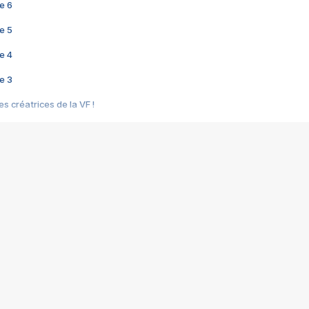
e 6
e 5
e 4
e 3
s créatrices de la VF !
e 2
e 1
e Mektoub My Love arrive enfin ! Rencontre avec Shaïn Boumedine et Sal
i : après Toni en famille
elle réalise le bouleversant Dites lui que je l'aime
ais ! Rencontre autour de Vie privée de Rebecca Zlotowski
 de Marguerite, Grave... Rencontre avec Ella Rumpf
 Les Rêveurs, un film intime sur la santé mentale