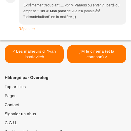
Extrêmement troublant .... <br /> Paradis ou enfer ? liberté ou
emprise ? <br /> Mon point de vue n'a jamais été
"soixantehuitard" en la matière ;-)
Répondre
< Les malheurs d' Yvan
j'M le cinéma (et la
Issaïevitch
chanson) >
Hébergé par Overblog
Top articles
Pages
Contact
Signaler un abus
C.G.U.