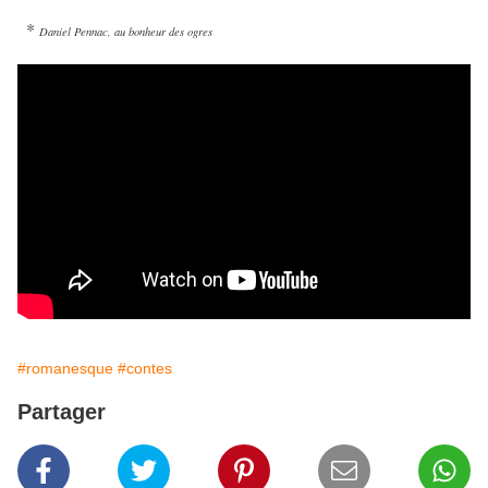
*
Daniel Pennac, au bonheur des ogres
#romanesque
#contes
Partager