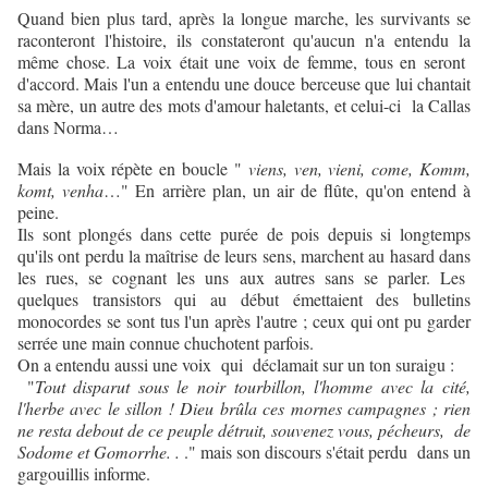
Quand bien plus tard, après la longue marche, les survivants se
raconteront l'histoire, ils constateront qu'aucun n'a entendu la
même chose. La voix était une voix de femme, tous en seront
d'accord. Mais l'un a entendu une douce berceuse que lui chantait
sa mère, un autre des mots d'amour haletants, et celui-ci la Callas
dans Norma…
Mais la voix répète en boucle "
viens, ven, vieni, come, Komm,
komt, venha
…" En arrière plan, un air de flûte, qu'on entend à
peine.
Ils sont plongés dans cette purée de pois depuis si longtemps
qu'ils ont perdu la maîtrise de leurs sens, marchent au hasard dans
les rues, se cognant les uns aux autres sans se parler. Les
quelques transistors qui au début émettaient des bulletins
monocordes se sont tus l'un après l'autre ; ceux qui ont pu garder
serrée une main connue chuchotent parfois.
On a entendu aussi une voix qui déclamait sur un ton suraigu :
"
Tout disparut sous le noir tourbillon, l'homme avec la cité,
l'herbe avec le sillon ! Dieu brûla ces mornes campagnes ; rien
ne resta debout de ce peuple détruit, souvenez vous, pécheurs, de
Sodome et Gomorrhe. .
." mais son discours s'était perdu dans un
gargouillis informe.