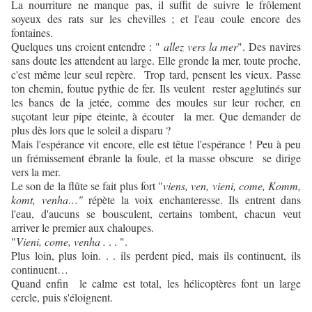
La nourriture ne manque pas, il suffit de suivre le frôlement
soyeux des rats sur les chevilles ; et l'eau coule encore des
fontaines.
Quelques uns croient entendre : "
allez vers la mer
". Des navires
sans doute les attendent au large. Elle gronde la mer, toute proche,
c'est même leur seul repère. Trop tard, pensent les vieux. Passe
ton chemin, foutue pythie de fer. Ils veulent rester agglutinés sur
les bancs de la jetée, comme des moules sur leur rocher, en
suçotant leur pipe éteinte, à écouter la mer. Que demander de
plus dès lors que le soleil a disparu ?
Mais l'espérance vit encore, elle est têtue l'espérance ! Peu à peu
un frémissement ébranle la foule, et la masse obscure se dirige
vers la mer.
Le son de la flûte se fait plus fort "
viens, ven, vieni, come, Komm,
komt, venha…"
répète la voix enchanteresse. Ils entrent dans
l'eau, d'aucuns se bousculent, certains tombent, chacun veut
arriver le premier aux chaloupes.
"
Vieni, come, venha .
. . ".
Plus loin, plus loin. . . ils perdent pied, mais ils continuent, ils
continuent…
Quand enfin le calme est total, les hélicoptères font un large
cercle, puis s'éloignent.