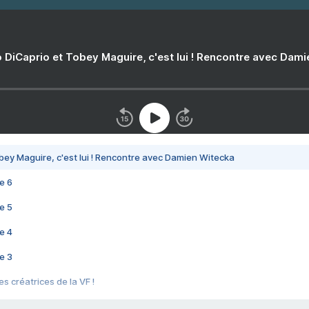
 DiCaprio et Tobey Maguire, c'est lui ! Rencontre avec Dam
bey Maguire, c'est lui ! Rencontre avec Damien Witecka
e 6
e 5
e 4
e 3
s créatrices de la VF !
e 2