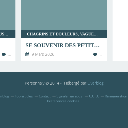
CHAGRINS ET DOULEURS, JOYEUSETÉS, LES TEMPS MODERNES, SOCIÉTÉ, VIDEOS DU WEB ET AUTRES COUPS DE COEUR
CHAGRINS ET DOULEURS, VAGUEMENT POÉTIQUE
SE SOUVENIR DES PETITES CHOSES
…
9 Mars 2026
…
Personnaly © 2014 - Hébergé par
Overblog
erblog
Top articles
Contact
Signaler un abus
C.G.U.
Rémunération e
Préférences cookies