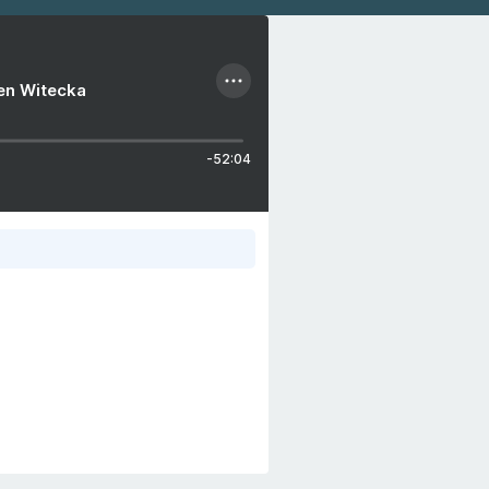
ien Witecka
-52:04