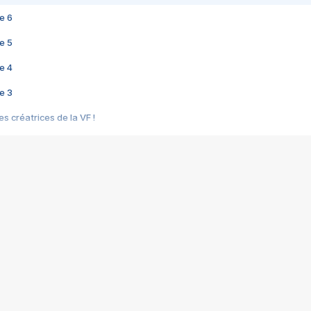
e 6
e 5
e 4
e 3
s créatrices de la VF !
e 2
e 1
e Mektoub My Love arrive enfin ! Rencontre avec Shaïn Boumedine et Sal
i : après Toni en famille
elle réalise le bouleversant Dites lui que je l'aime
ais ! Rencontre autour de Vie privée de Rebecca Zlotowski
 de Marguerite, Grave... Rencontre avec Ella Rumpf